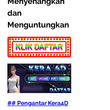
Menyenangkan 
dan 
Menguntungkan
## Pengantar Kera4D