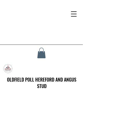
OLDFIELD POLL HEREFORD AND ANGUS
STUD