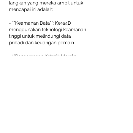
langkah yang mereka ambil untuk 
mencapai ini adalah:
- **Keamanan Data**: Kera4D 
menggunakan teknologi keamanan 
tinggi untuk melindungi data 
pribadi dan keuangan pemain.
- **Pengawasan Ketat**: Mereka 
juga memiliki pengawasan ketat 
terhadap aktivitas perjudian untuk 
memastikan fair play dan 
mencegah penipuan.
- **Dukungan Pelanggan 24/7**: 
Tim dukungan pelanggan siap 
membantu pemain kapan pun 
mereka membutuhkannya, 
sehingga pemain merasa nyaman 
dan didukung.