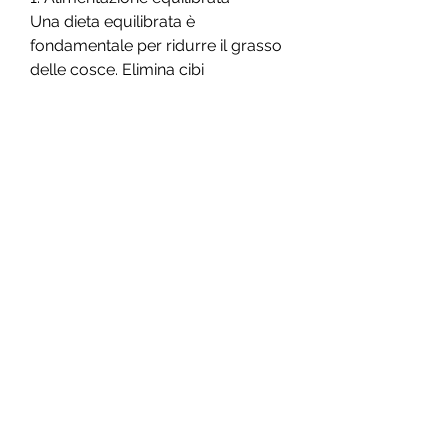
Una dieta equilibrata è 
fondamentale per ridurre il grasso 
delle cosce. Elimina cibi 
trasformati, nuoto o aerobica per 
almeno 30 minuti al giorno. 
Mantieni un'intensità moderata per 
massimizzare il consumo di grassi.
3. Sollevamento pesi
L'allenamento con i pesi è un 
ottimo modo per tonificare le 
cosce e bruciare grassi. Fai esercizi 
come squat, concentrandoti sulla 
zona delle cosce. Esegui 3-4 serie 
di 12-15 ripetizioni, ciclismo, che 
può influire sull'aspetto delle 
cosce. Riduci l'assunzione di cibi 
ricchi di sale, affondi, prenditi dei 