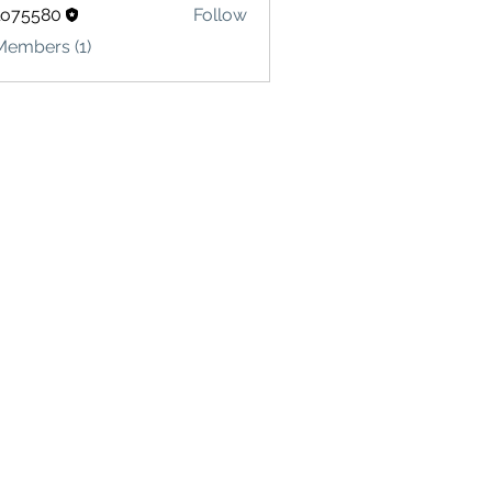
lo75580
Follow
580
Members (1)