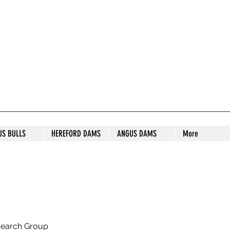
S STUD
US BULLS
HEREFORD DAMS
ANGUS DAMS
More
search Group