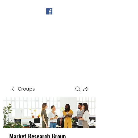
Get In Touch
Groups
Market Research Group