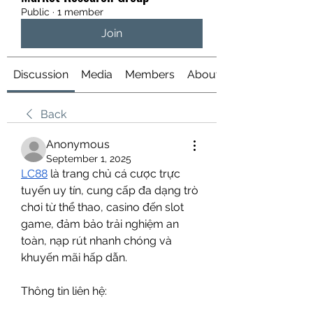
Public
·
1 member
Join
Discussion
Media
Members
About
Back
Anonymous
September 1, 2025
LC88
 là trang chủ cá cược trực 
tuyến uy tín, cung cấp đa dạng trò 
chơi từ thể thao, casino đến slot 
game, đảm bảo trải nghiệm an 
toàn, nạp rút nhanh chóng và 
khuyến mãi hấp dẫn.
Thông tin liên hệ: