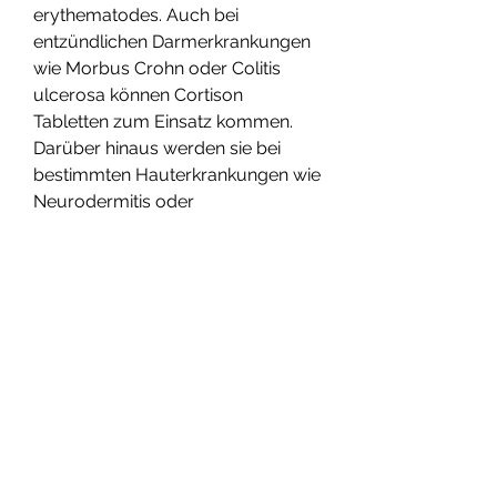
erythematodes. Auch bei 
entzündlichen Darmerkrankungen 
wie Morbus Crohn oder Colitis 
ulcerosa können Cortison 
Tabletten zum Einsatz kommen. 
Darüber hinaus werden sie bei 
bestimmten Hauterkrankungen wie 
Neurodermitis oder 
Schuppenflechte verwendet.
Welche Nebenwirkungen können 
auftreten?
Wie bei jedem Medikament können 
auch bei der Einnahme von 
Cortison Tabletten 
Nebenwirkungen auftreten. 
Häufige Nebenwirkungen sind 
beispielsweise Gewichtszunahme, 
die Dosis so niedrig wie möglich zu 